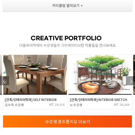
- Arc, Ellipse, Polygon, Offset의 사용법
도면에 대한 이해 / 재질 표현 / 평면도 제작
- Trim, Extend, Fillet, Chamfer 작업법
- Mirror로 복사하는 법 및 객체 이동 및 복사
- Polar / Rectangle Array 방법 학습
CREATIVE PORTFOLIO
2
- Rotate 작업법 학습
더블유아카데미 수강생들의 크리에이티브한 작품들을 만나보세요
- Break, Strstch, Scale 작업법
- Solid, Donut, Tracc를 활용한 태극기 제작
- Layer 제작법 학습
- Properties , Matchprop를 활용한 회의실 드로잉
수정명령 / 객체변환 / 레이어생성
- Hatch의 정의와 적용 및 수정 방법 학습
[건축/인테리어학과] SELF INTERIOR
[건축/인테리어학과] INTERIOR SKETCH
- Mline, Mledit, Mstyle을 활용한 벽체 드로잉
3
29,516
28,369
김수하
w
- Block, Design Center을 활용한 가구 배치
- 이미지 삽입 및 수정 교육
수강생 포트폴리오 더보기
- Xref 사용 및 피드백 수정 작업
2차원도면제작 / CAT 2급 풀이