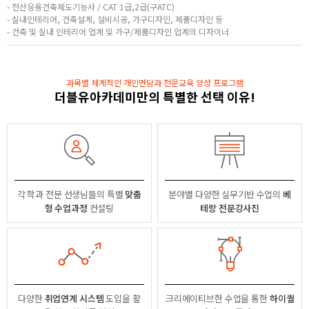
- 전산응용건축제도기능사 / CAT 1급,2급(구ATC)
- 실내인테리어, 건축설계, 설비시공, 가구디자인, 제품디자인 등
- 건축 및 실내 인테리어 업계 및 가구/제품디자인 업계의 디자이너
과목별 체계적인 개인면담과 전문교육 양성 프로그램
더블유아카데미만의 특별한 선택 이유!
각 학과 전문 선생님들의
특별
맞춤
분야별
다양한 실무기반 수업의
베
형 수업과정
컨설팅
테랑 전문강사진
다양한
취업연계 시스템
도입을 활
크리에이티브한 수업을 통한
하이퀄