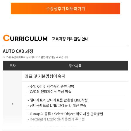
수강생후기 더보러가기
C
URRICULUM
교육과정 커리큘럼 안내
AUTO CAD 과정
※ 기본 수업계획표로 강사마다 커리큘럼이 달라질 수 있습니다.
주차
주요과목
좌표 및 기본명령어 숙지
- 수업 OT 및 자격증의 종류 설명
- CAD의 인터페이스 구성 학습
- 절대좌표와 상대좌표를 활용한 LINE작성
1
- 상대극좌표로 LINE 그리는 법 패턴 연습
- Osnap의 종류 / Select Object 제도 시간 단축방법
- Rectang과 Explode 사용법과 주의점
- Dist & List를 활용한 길이 수정법