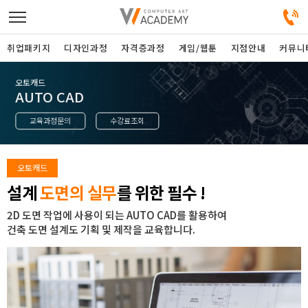
취업패키지
디자인과정
자격증과정
게임/웹툰
지점안내
커뮤니
오토캐드
디자인정규과정
AUTO CAD
교육과정문의
수강료조회
디자인단과과정
게임과정
오토캐드
설계
도면의 실무
를 위한 필수 !
자격증과정
2D 도면 작업에 사용이 되는 AUTO CAD를 활용하여
건축 도면 설계도 기획 및 제작을 교육합니다.
커뮤니티
취업패키지