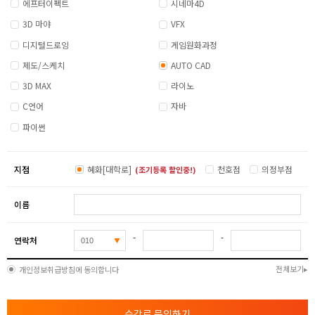
에프터이펙트
시네마4D
3D 마야
VFX
디지털드로잉
게임원화과정
제도/스케치
AUTO CAD
3D MAX
라이노
C언어
자바
파이썬
지점
혜화[대학로]
천호점
의정부점
(조기등록 할인중!)
이름
-
-
연락처
전체보기
개인정보취급방침에 동의합니다
수강료 문의하기