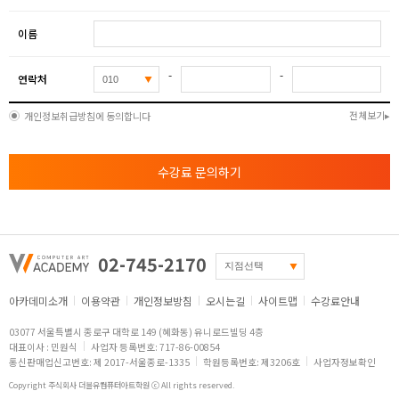
이름
-
-
연락처
전체보기
개인정보취급방침에 동의합니다
수강료 문의하기
02-745-2170
아카데미소개
이용약관
개인정보방침
오시는길
사이트맵
수강료안내
03077 서울특별시 종로구 대학로 149 (혜화동) 유니로드빌딩 4층
대표이사 : 민원식
사업자 등록번호: 717-86-00854
통신판매업신고번호: 제 2017-서울종로-1335
학원등록번호: 제3206호
사업자정보확인
Copyright 주식회사 더블유컴퓨터아트학원 ⓒ All rights reserved.