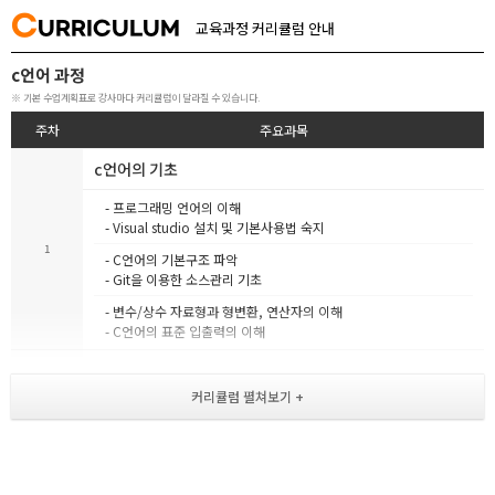
C
URRICULUM
교육과정 커리큘럼 안내
c언어 과정
※ 기본 수업계획표로 강사마다 커리큘럼이 달라질 수 있습니다.
주차
주요과목
c언어의 기초
- 프로그래밍 언어의 이해
- Visual studio 설치 및 기본사용법 숙지
1
- C언어의 기본구조 파악
- Git을 이용한 소스관리 기초
- 변수/상수 자료형과 형변환, 연산자의 이해
- C언어의 표준 입출력의 이해
제어문과 반복문
[ 조건 제어문 ]
- if~else, switch~case, break
논리연산자의 활용
2
[ 반복문 ]