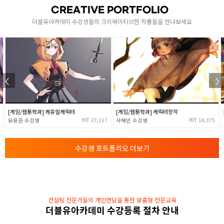
- for, while, do~while
CREATIVE PORTFOLIO
배열의 개념과 문자열 배열 이해
더블유아카데미 수강생들의 크리에이티브한 작품들을 만나보세요
[ 1차원, 2차원, 다차원배열과 배열 정렬 알고리즘 ]
- 버블, 삽입, 선택, 합병, 퀵 정렬
함수와 포인터
- 표준함수의 활용 및 사용자 정의함수
- 가변인자를 가지는 함수와 함수의 재귀호출
3
- 기본 파일 입출력 및 메모리 구조와 포인터의 이해
- 포인터 변수의 활용
[게임/웹툰학과] 캐쥬얼캐릭터
[게임/웹툰학과] 캐릭터창작
- 배열변수와 포인터변수와 동적 메모리할당
27,117
18,375
유용준
사혜빈
- Call By Reference, Value
구조체와 모듈화
수강생 포트폴리오 더보기
4
- 구조체의 이해 및 자기참조 구조체와 LinkedList
- 전처리기의 이해와 활용 및 C언어 모듈화
컨설팅 전문가들의 개인면담을 통한 맞춤형 전문교육
더블유아카데미 수강등록 절차 안내