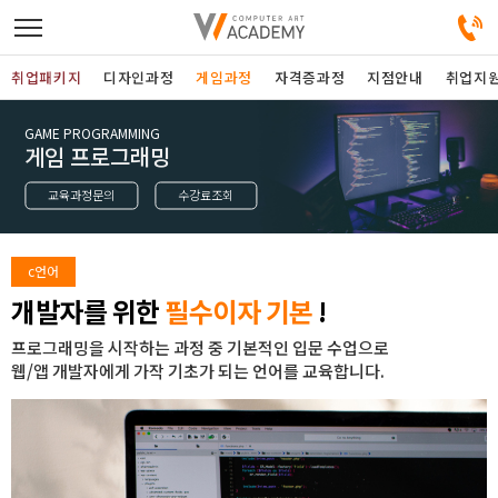
취업패키지
디자인과정
게임과정
자격증과정
지점안내
취업지
GAME PROGRAMMING
디자인정규과정
게임 프로그래밍
교육과정문의
수강료조회
디자인단과과정
게임과정
c언어
개발자를 위한
필수이자 기본
!
자격증과정
프로그래밍을 시작하는 과정 중 기본적인 입문 수업으로
웹/앱 개발자에게 가작 기초가 되는 언어를 교육합니다.
커뮤니티
취업패키지