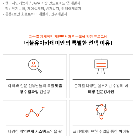
- 웹디자인기능사 / JAVA 기반 안드로이드 앱 개발자
- 장비엔지니어, 제어설계팀, AI개발자, 펌웨어개발자
- 응용/보안 소프트웨어 개발자, 연구개발자
과목별 체계적인 개인면담과 전문교육 양성 프로그램
더블유아카데미만의 특별한 선택 이유!
각 학과 전문 선생님들의
특별
맞춤
분야별
다양한 실무기반 수업의
베
형 수업과정
컨설팅
테랑 전문강사진
다양한
취업연계 시스템
도입을 활
크리에이티브한 수업을 통한
하이퀄