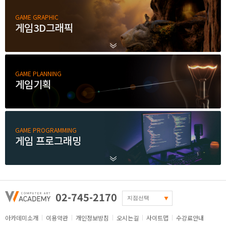
취업지원센터
GAME GRAPHIC
게임3D그래픽
고객상담센터
아카데미소개
GAME PLANNING
게임기획
지점별 홈페이지
GAME PROGRAMMING
게임 프로그래밍
02-745-2170
아카데미소개
이용약관
개인정보방침
오시는길
사이트맵
수강료안내