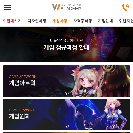
취업패키지
디자인과정
게임과정
자격증과정
지점안내
취업지
디자인정규과정
더블유컴퓨터아트학원
게임 정규과정 안내
디자인단과과정
게임과정
GAME ARTWORK
게임아트웍
자격증과정
커뮤니티
GAME DRAWING
게임원화
취업패키지